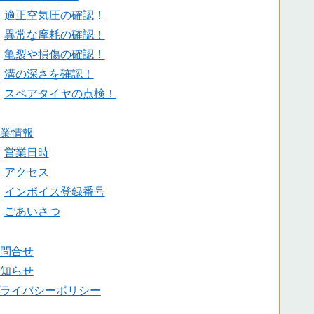
・
適正空気圧の確認！
・
異常な摩耗の確認！
・
亀裂や損傷の確認！
・
溝の深さを確認！
・
スペアタイヤの点検！
営業情報
・
営業日時
・
アクセス
・
インボイス登録番号
・
ごあいさつ
お問合せ
お知らせ
プライバシーポリシー