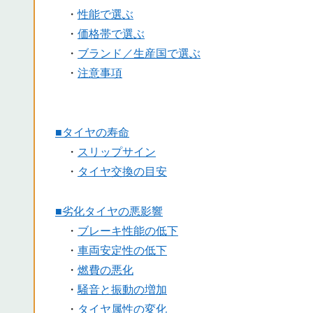
・
性能で選ぶ
・
価格帯で選ぶ
・
ブランド／生産国で選ぶ
・
注意事項
■タイヤの寿命
・
スリップサイン
・
タイヤ交換の目安
■劣化タイヤの悪影響
・
ブレーキ性能の低下
・
車両安定性の低下
・
燃費の悪化
・
騒音と振動の増加
・
タイヤ属性の変化