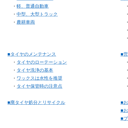
・
軽、普通自動車
・
中型、大型トラック
・
農耕車両
■タイヤのメンテナンス
■
・
タイヤのローテーション
・
タイヤ洗浄の基本
・
ワックスは水性を推奨
・
タイヤ保管時の注意点
■廃タイヤ処分とリサイクル
■
■
■