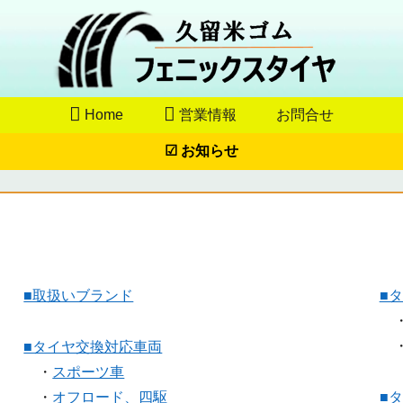
Home
営業情報
お問合せ
☑ お知らせ
■取扱いブランド
■
■タイヤ交換対応車両
・
スポーツ車
・
オフロード、四駆
■